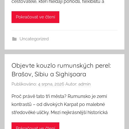
cestovatele, kteří hledají pohodlí, flexibilitu a
Pokračovat ve čtení
Uncategorized
Objevte kouzlo rumunských perel:
Brašov, Sibiu a Sighișoara
Publikováno:
4 srpna, 2026
Autor:
admin
Proč právě tato tři města? Rumunsko je zemí
kontrastů – od divokých Karpat po malebné
středověké uličky. Mezi nejkrásnější historická
Pokračovat ve čtení