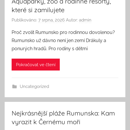
Aquaparky, zoo a rodinné resorty,
které si zamilujete
Publikováno:
7 srpna, 2026
Autor:
admin
Proč zvolit Rumunsko pro rodinnou dovolenou?
Rumunsko už dávno není jen zemí Drákuly a
ponurých hradů. Pro rodiny s dětmi
Pokračovat ve čtení
Uncategorized
Nejkrásnější pláže Rumunska: Kam
vyrazit k Černému moři