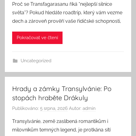
Proč se Transfagarasanu říká “nejlepší silnice
světa”? Pokud hledáte roadtrip, který vám vezme
dech a zároveň prověří vaše řidičské schopnosti,
Pokračovat ve čtení
Uncategorized
Hrady a zámky Transylvánie: Po
stopách hraběte Drákuly
Publikováno:
5 srpna, 2026
Autor:
admin
Transylvánie, země zaslíbená romantikům i
milovníkům temných legend, je protkána sítí