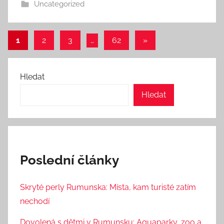
Uncategorized
Stránkování
Další
1
2
3
…
62
»
příspěvky
příspěvků
Hledat
Hledat
Poslední články
Skryté perly Rumunska: Místa, kam turisté zatím
nechodí
Dovolená s dětmi v Rumunsku: Aquaparky, zoo a