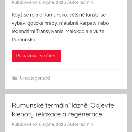
Publikováno:
6 srpna, 2026
Autor:
admin
Když se řekne Rumunsko, většině turistů se
vybaví gotické hrady, malebné Karpaty nebo
legendární Transylvánie. Málokdo ale ví, že
Rumunsko
Pokračovat ve čtení
Uncategorized
Rumunské termální lázně: Objevte
klenoty relaxace a regenerace
Publikováno:
6 srpna, 2026
Autor:
admin