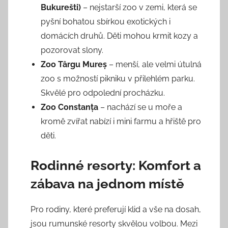
Bukurešti)
– nejstarší zoo v zemi, která se
pyšní bohatou sbírkou exotických i
domácích druhů. Děti mohou krmit kozy a
pozorovat slony.
Zoo Târgu Mureș
– menší, ale velmi útulná
zoo s možností pikniku v přilehlém parku.
Skvělé pro odpolední procházku.
Zoo Constanța
– nachází se u moře a
kromě zvířat nabízí i mini farmu a hřiště pro
děti.
Rodinné resorty: Komfort a
zábava na jednom místě
Pro rodiny, které preferují klid a vše na dosah,
jsou rumunské resorty skvělou volbou. Mezi