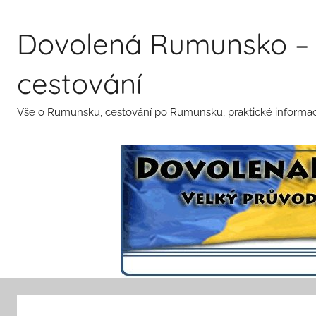
Přejít
k
Dovolená Rumunsko – 
obsahu
cestování
Vše o Rumunsku, cestování po Rumunsku, praktické informace 