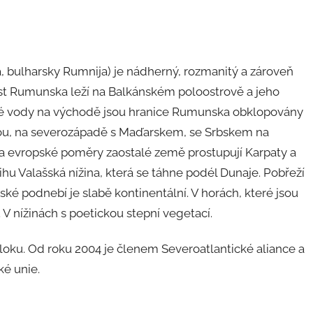
ulharsky Rumnija) je nádherný, rozmanitý a zároveň
část Rumunska leží na Balkánském poloostrově a jeho
né vody na východě jsou hranice Rumunska obklopovány
ou, na severozápadě s Maďarskem, se Srbskem na
na evropské poměry zaostalé země prostupují Karpaty a
ihu Valašská nížina, která se táhne podél Dunaje. Pobřeží
é podnebí je slabě kontinentální. V horách, které jsou
V nížinách s poetickou stepní vegetací.
ku. Od roku 2004 je členem Severoatlantické aliance a
ké unie.