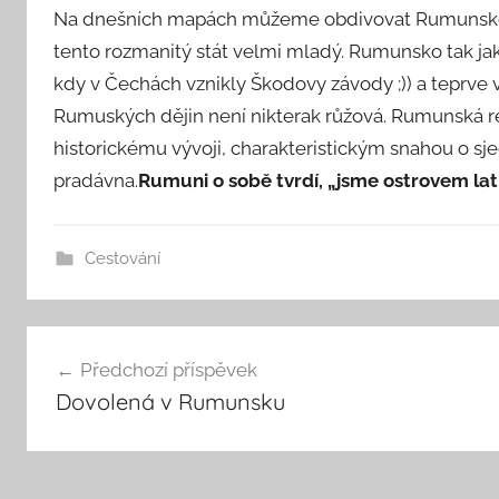
Na dnešních mapách můžeme obdivovat Rumunsko jak
tento rozmanitý stát velmi mladý. Rumunsko tak ja
kdy v Čechách vznikly Škodovy závody ;)) a teprve v
Rumuských dějin není nikterak růžová. Rumunská 
historickému vývoji, charakteristickým snahou o sj
pradávna.
Rumuni o sobě tvrdí, „jsme ostrovem lat
Cestování
Navigace
Předchozí příspěvek
pro
Dovolená v Rumunsku
příspěvek