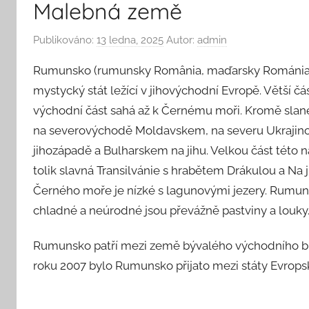
Malebná země
Publikováno:
13 ledna, 2025
Autor:
admin
Rumunsko (rumunsky România, maďarsky Románia, b
mystycký stát ležící v jihovýchodní Evropě. Větší 
východní část sahá až k Černému moři. Kromě sla
na severovýchodě Moldavskem, na severu Ukrajin
jihozápadě a Bulharskem na jihu. Velkou část této 
tolik slavná Transilvánie s hrabětem Drákulou a Na j
Černého moře je nízké s lagunovými jezery. Rumunsk
chladné a neúrodné jsou převážně pastviny a louky. 
Rumunsko patří mezi země bývalého východního blo
roku 2007 bylo Rumunsko přijato mezi státy Evrops