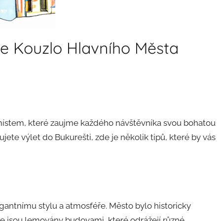
te Kouzlo Hlavního Města
 místem, které zaujme každého návštěvníka svou bohatou
ujete výlet do Bukurešti, zde je několik tipů, které by vás
gantnímu stylu a atmosféře. Město bylo historicky
ce jsou lemovány budovami, které odrážejí různé