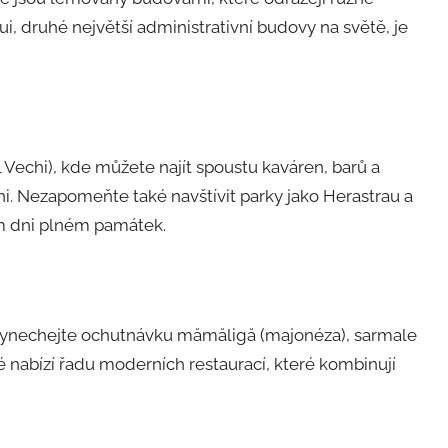
i, druhé největší administrativní budovy na světě, je
l Vechi), kde můžete najít spoustu kaváren, barů a
ni. Nezapomeňte také navštívit parky jako Herastrau a
ém dni plném památek.
nevynechejte ochutnávku mămăligă (majonéza), sarmale
ké nabízí řadu moderních restaurací, které kombinují