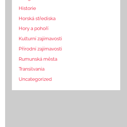
Historie
Horská střediska
Hory a pohoří
Kulturní zajímavosti
Přírodní zajímavosti
Rumunská města
Transilvania
Uncategorized