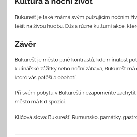
Kultura a noční život
Bukurešť je také známá svým pulzujícím nočním živ
těšit na živou hudbu, DJs a různé kulturní akce, kter
Závěr
Bukurešť je město plné kontrastů, kde minulost potk
kulinářské zážitky nebo noční zábava, Bukurešť má
které vás potěší a obohatí.
Při svém pobytu v Bukurešti nezapomeňte zachytit m
město má k dispozici.
Klíčová slova: Bukurešť, Rumunsko, památky, gastr