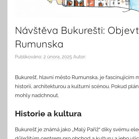
Návštěva Bukurešti: Objev
Rumunska
Publikováno:
2 února, 2025
Autor:
Bukurešť, hlavní město Rumunska, je fascinujícím
historií, architekturou a kulturní scénou. Pokud plán
mohly nadchnout.
Historie a kultura
Bukurešť je známá jako „Malý Paříž“ díky svému ele
důležitým centrem pro obchod a kulturu a jeho uli