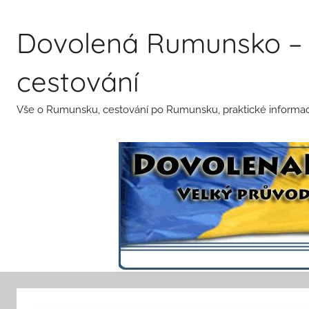
Přejít
k
Dovolená Rumunsko – 
obsahu
cestování
Vše o Rumunsku, cestování po Rumunsku, praktické informace 