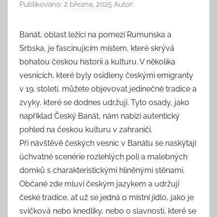
Publikováno:
2 března, 2025
Autor:
Banát, oblast ležící na pomezí Rumunska a
Srbska, je fascinujícím místem, které skrývá
bohatou českou historii a kulturu. V několika
vesnicích, které byly osídleny českými emigranty
v 19. století, můžete objevovat jedinečné tradice a
zvyky, které se dodnes udržují. Tyto osady, jako
například Český Banát, nám nabízí autentický
pohled na českou kulturu v zahraničí.
Při návštěvě českých vesnic v Banátu se naskýtají
úchvatné scenérie rozlehlých polí a malebných
domků s charakteristickými hliněnými stěnami.
Občané zde mluví českým jazykem a udržují
české tradice, ať už se jedná o místní jídlo, jako je
svíčková nebo knedlíky, nebo o slavnosti, které se