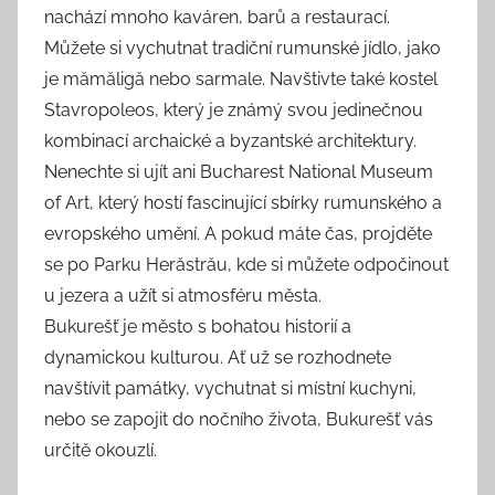
nachází mnoho kaváren, barů a restaurací.
Můžete si vychutnat tradiční rumunské jídlo, jako
je mămăligă nebo sarmale. Navštivte také kostel
Stavropoleos, který je známý svou jedinečnou
kombinací archaické a byzantské architektury.
Nenechte si ujít ani Bucharest National Museum
of Art, který hostí fascinující sbírky rumunského a
evropského umění. A pokud máte čas, projděte
se po Parku Herăstrău, kde si můžete odpočinout
u jezera a užít si atmosféru města.
Bukurešť je město s bohatou historií a
dynamickou kulturou. Ať už se rozhodnete
navštívit památky, vychutnat si místní kuchyni,
nebo se zapojit do nočního života, Bukurešť vás
určitě okouzlí.