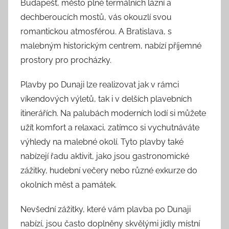
Budapešť, město plné termálních lázní a
dechberoucích mostů, vás okouzlí svou
romantickou atmosférou. A Bratislava, s
malebným historickým centrem, nabízí příjemné
prostory pro procházky.
Plavby po Dunaji lze realizovat jak v rámci
víkendových výletů, tak i v delších plavebních
itinerářích. Na palubách moderních lodí si můžete
užít komfort a relaxaci, zatímco si vychutnáváte
výhledy na malebné okolí. Tyto plavby také
nabízejí řadu aktivit, jako jsou gastronomické
zážitky, hudební večery nebo různé exkurze do
okolních měst a památek.
Nevšední zážitky, které vám plavba po Dunaji
nabízí, jsou často doplněny skvělými jídly místní