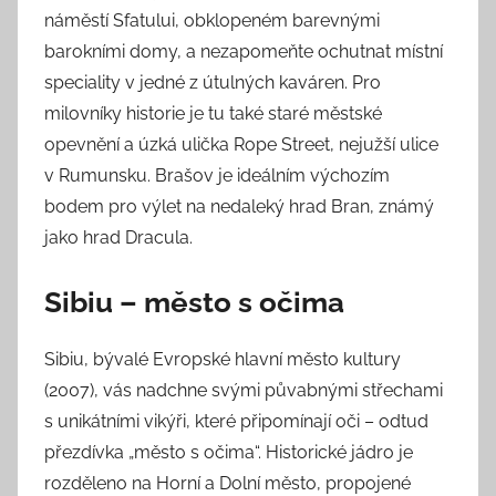
náměstí Sfatului, obklopeném barevnými
barokními domy, a nezapomeňte ochutnat místní
speciality v jedné z útulných kaváren. Pro
milovníky historie je tu také staré městské
opevnění a úzká ulička Rope Street, nejužší ulice
v Rumunsku. Brašov je ideálním výchozím
bodem pro výlet na nedaleký hrad Bran, známý
jako hrad Dracula.
Sibiu – město s očima
Sibiu, bývalé Evropské hlavní město kultury
(2007), vás nadchne svými půvabnými střechami
s unikátními vikýři, které připomínají oči – odtud
přezdívka „město s očima“. Historické jádro je
rozděleno na Horní a Dolní město, propojené