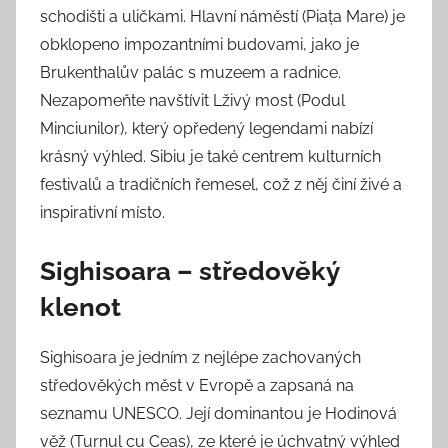
schodišti a uličkami. Hlavní náměstí (Piața Mare) je
obklopeno impozantními budovami, jako je
Brukenthalův palác s muzeem a radnice.
Nezapomeňte navštívit Lživý most (Podul
Minciunilor), který opředený legendami nabízí
krásný výhled. Sibiu je také centrem kulturních
festivalů a tradičních řemesel, což z něj činí živé a
inspirativní místo.
Sighisoara – středověký
klenot
Sighisoara je jedním z nejlépe zachovaných
středověkých měst v Evropě a zapsaná na
seznamu UNESCO. Její dominantou je Hodinová
věž (Turnul cu Ceas), ze které je úchvatný výhled