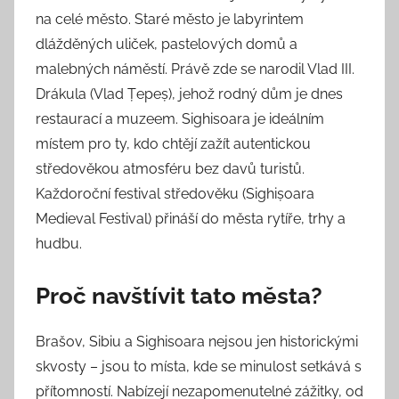
na celé město. Staré město je labyrintem
dlážděných uliček, pastelových domů a
malebných náměstí. Právě zde se narodil Vlad III.
Drákula (Vlad Țepeș), jehož rodný dům je dnes
restaurací a muzeem. Sighisoara je ideálním
místem pro ty, kdo chtějí zažít autentickou
středověkou atmosféru bez davů turistů.
Každoroční festival středověku (Sighișoara
Medieval Festival) přináší do města rytíře, trhy a
hudbu.
Proč navštívit tato města?
Brašov, Sibiu a Sighisoara nejsou jen historickými
skvosty – jsou to místa, kde se minulost setkává s
přítomností. Nabízejí nezapomenutelné zážitky, od