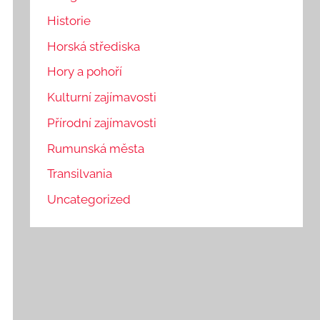
Historie
Horská střediska
Hory a pohoří
Kulturní zajímavosti
Přírodní zajímavosti
Rumunská města
Transilvania
Uncategorized