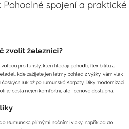
Pohodlné spojení a praktické
zvolit železnici?
bou pro turisty, kteří hledají pohodlí, flexibilitu a
etadel, kde zažijete jen letmý pohled z výšky, vám vlak
českých luk až po rumunské Karpaty. Díky modernizaci
í je cesta nejen komfortní, ale i cenově dostupná.
liky
t do Rumunska přímými nočními vlaky, například do