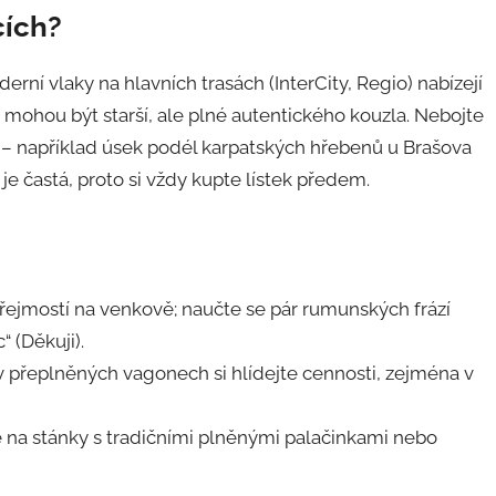
cích?
rní vlaky na hlavních trasách (InterCity, Regio) nabízejí
e mohou být starší, ale plné autentického kouzla. Nebojte
tě – například úsek podél karpatských hřebenů u Brašova
k je častá, proto si vždy kupte lístek předem.
řejmostí na venkově; naučte se pár rumunských frází
 (Děkuji).
 v přeplněných vagonech si hlídejte cennosti, zejména v
na stánky s tradičními plněnými palačinkami nebo