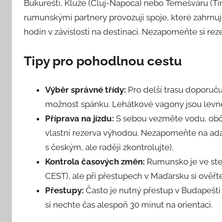
Bukurešti, Kluže (Cluj-Napoca) nebo Temešváru (Ti
rumunskými partnery provozují spoje, které zahrnují
hodin v závislosti na destinaci. Nezapomeňte si re
Tipy pro pohodlnou cestu
Výběr správné třídy:
Pro delší trasu doporuč
možnost spánku. Lehátkové vagony jsou levně
Příprava na jízdu:
S sebou vezměte vodu, občer
vlastní rezerva výhodou. Nezapomeňte na adap
s českým, ale raději zkontrolujte).
Kontrola časových změn:
Rumunsko je ve ste
CEST), ale při přestupech v Maďarsku si ověřte 
Přestupy:
Často je nutný přestup v Budapešti n
si nechte čas alespoň 30 minut na orientaci.