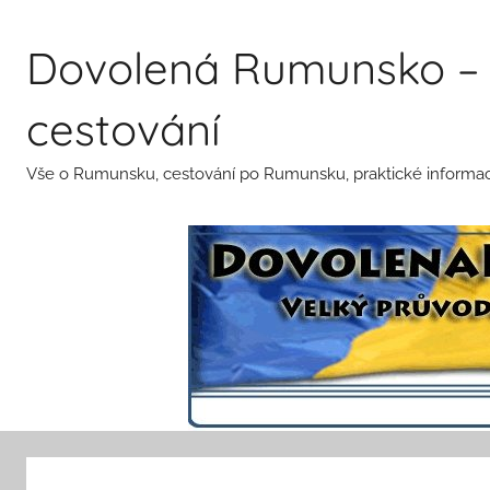
Přejít
k
Dovolená Rumunsko – 
obsahu
cestování
Vše o Rumunsku, cestování po Rumunsku, praktické informace 