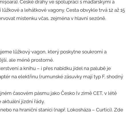
mișoara). České dráhy ve spolupráci s maďarskými a
 lůžkové a lehátkové vagony. Cesta obvykle trvá 12 až 15
zervovat místenku včas, zejména v hlavní sezóně.
ujeme lůžkový vagon, který poskytne soukromí a
jší, ale méně prostorné.
stvení a knihu – i přes nabídku jídel na palubě je
tér na elektřinu (rumunské zásuvky mají typ F, shodný
jném časovém pásmu jako Česko (v zimě CET, v létě
aktuální jízdní řády.
ebo na hraniční stanici (např. Lokosháza – Curtici). Zde