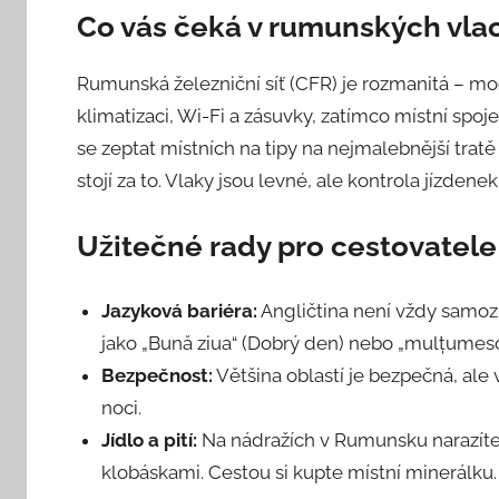
Co vás čeká v rumunských vla
Rumunská železniční síť (CFR) je rozmanitá – mode
klimatizaci, Wi-Fi a zásuvky, zatímco místní spoj
se zeptat místních na tipy na nejmalebnější tra
stojí za to. Vlaky jsou levné, ale kontrola jízdene
Užitečné rady pro cestovatele
Jazyková bariéra:
Angličtina není vždy samoz
jako „Bună ziua“ (Dobrý den) nebo „mulțumesc“
Bezpečnost:
Většina oblastí je bezpečná, ale
noci.
Jídlo a pití:
Na nádražích v Rumunsku narazíte 
klobáskami. Cestou si kupte místní minerálku.