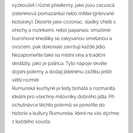
vyzkoušet i různé předkrmy, jako jsou zacuscă
(zeleninová pomazánka) nebo mititei (grilované
klobásky). Dezerte jako cozonac, sladký chléb s
ořechy a rozinkami, nebo papanasi, smažené
tvarohové knedlíky se zakysanou smetanou a
ovocem, pak dokonale završují každé jídlo.
Nezapomeňte také na místní vína a tradiční
destiláty, jako je palinca. Tyto nápoje skvěle
doplní pokrmy a dodají jídelnímu zážitku ještě
větší rozměr.
Rumunská kuchyně je tedy bohatá a rozmanitá,
ideální pro všechny milovníky dobrého jídla. Při
ochutnávce těchto pokrmů se ponoříte do
historie a kultury Rumunska, které na vás dýchne
z každého sousta.