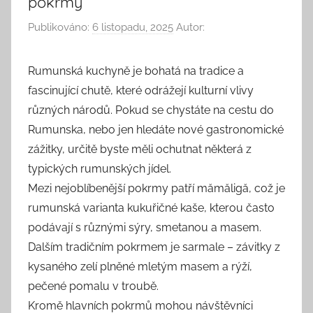
pokrmy
Publikováno:
6 listopadu, 2025
Autor:
Rumunská kuchyně je bohatá na tradice a
fascinující chutě, které odrážejí kulturní vlivy
různých národů. Pokud se chystáte na cestu do
Rumunska, nebo jen hledáte nové gastronomické
zážitky, určitě byste měli ochutnat některá z
typických rumunských jídel.
Mezi nejoblíbenější pokrmy patří mămăligă, což je
rumunská varianta kukuřičné kaše, kterou často
podávají s různými sýry, smetanou a masem.
Dalším tradičním pokrmem je sarmale – závitky z
kysaného zelí plněné mletým masem a rýží,
pečené pomalu v troubě.
Kromě hlavních pokrmů mohou návštěvníci