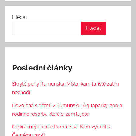
Hledat
Hledat
Poslední články
Skryté perly Rumunska: Místa, kam turisté zatím
nechodí
Dovolená s dětmi v Rumunsku: Aquaparky, zoo a
rodinné resorty, které si zamilujete
Nejkrásnější pláže Rumunska: Kam vyrazit k
Černému moři