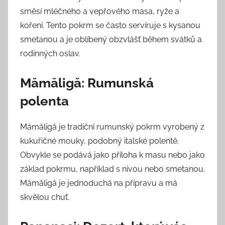
směsí mléčného a vepřového masa, ryže a
koření. Tento pokrm se často servíruje s kysanou
smetanou a je oblíbený obzvlášť během svátků a
rodinných oslav.
Mămăligă: Rumunská
polenta
Mămăligă je tradiční rumunský pokrm vyrobený z
kukuřičné mouky, podobný italské polentě.
Obvykle se podává jako příloha k masu nebo jako
základ pokrmu, například s nivou nebo smetanou.
Mămăligă je jednoduchá na přípravu a má
skvělou chuť.