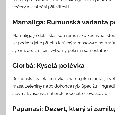
večery a sváteční příležitosti.
Mămăligă: Rumunská varianta p
Mămăligă je další klasikou rumunské kuchyně, kter
se podává jako příloha k různým masovým pokrmům
sýrem, což z ní činí výborný pokrm i samostatně.
Ciorbă: Kyselá polévka
Rumunská kyselá polévka, známá jako ciorbă, je ve
masa, zeleniny nebo dokonce ryb. Speciální ingredi
šťáva z kvašených uhorek nebo citronová šťáva.
Papanasi: Dezert, který si zamil