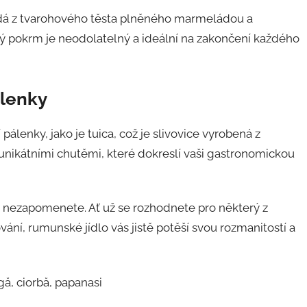
ládá z tvarohového těsta plněného marmeládou a
ý pokrm je neodolatelný a ideální na zakončení každého
álenky
pálenky, jako je tuica, což je slivovice vyrobená z
unikátními chutěmi, které dokreslí vaši gastronomickou
 nezapomenete. Ať už se rozhodnete pro některý z
ání, rumunské jídlo vás jistě potěší svou rozmanitostí a
ă, ciorbă, papanasi