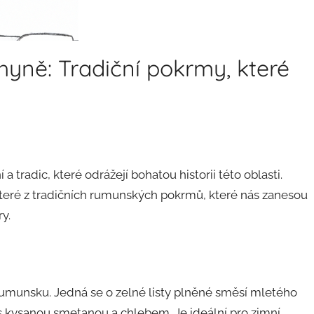
ně: Tradiční pokrmy, které
 tradic, které odrážejí bohatou historii této oblasti.
eré z tradičních rumunských pokrmů, které nás zanesou
y.
umunsku. Jedná se o zelné listy plněné směsí mletého
s kysanou smetanou a chlebem. Je ideální pro zimní