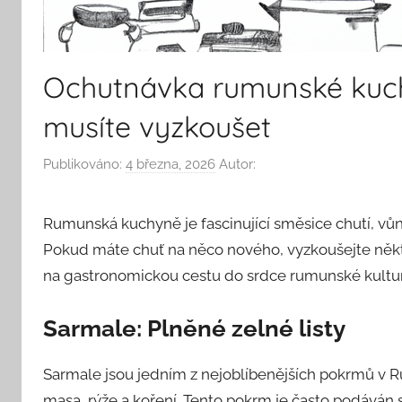
Ochutnávka rumunské kuchy
musíte vyzkoušet
Publikováno:
4 března, 2026
Autor:
Rumunská kuchyně je fascinující směsice chutí, vůní a
Pokud máte chuť na něco nového, vyzkoušejte někt
na gastronomickou cestu do srdce rumunské kultur
Sarmale: Plněné zelné listy
Sarmale jsou jedním z nejoblíbenějších pokrmů v R
masa, rýže a koření. Tento pokrm je často podáván 