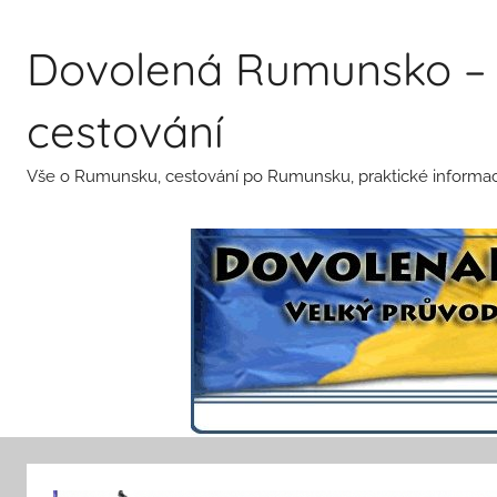
Přejít
k
Dovolená Rumunsko – 
obsahu
cestování
Vše o Rumunsku, cestování po Rumunsku, praktické informace 