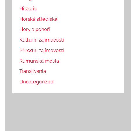
Historie
Horská střediska
Hory a pohoří
Kulturní zajímavosti
Přírodní zajímavosti
Rumunská města
Transilvania
Uncategorized