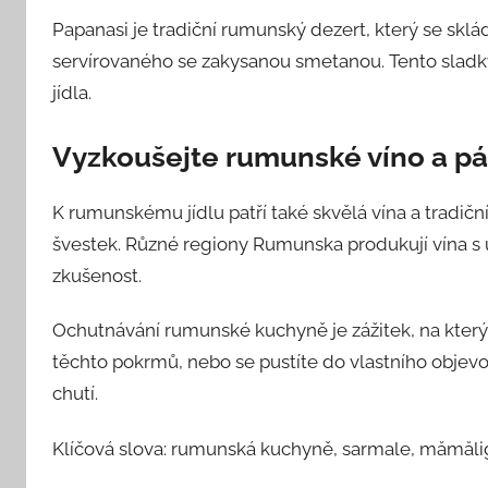
Papanasi je tradiční rumunský dezert, který se sk
servírovaného se zakysanou smetanou. Tento sladk
jídla.
Vyzkoušejte rumunské víno a p
K rumunskému jídlu patří také skvělá vína a tradiční 
švestek. Různé regiony Rumunska produkují vína s 
zkušenost.
Ochutnávání rumunské kuchyně je zážitek, na který
těchto pokrmů, nebo se pustíte do vlastního objevov
chutí.
Klíčová slova: rumunská kuchyně, sarmale, mămălig