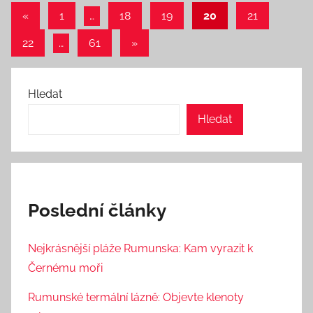
Stránkování
Předchozí
«
1
…
18
19
20
21
příspěvky
příspěvků
Další
22
…
61
»
příspěvky
Hledat
Hledat
Poslední články
Nejkrásnější pláže Rumunska: Kam vyrazit k
Černému moři
Rumunské termální lázně: Objevte klenoty