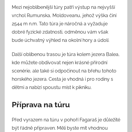
Mezi nejoblíbenější túry patří výstup na nejvyšší
vrchol Rumunska, Moldoveanu, jehož výška činí
2544 m n.m. Tato túra je náročná a vyžaduje
dobré fyzické zdatnosti, odměnou vám však
bude úchvatný výhled na okolní hory a údolí.
Další oblíbenou trasou je túra kolem jezera Balea,
kde můžete obdivovat nejen krásné přírodní
scenérie, ale také si odpočinout na břehu tohoto
horského jezera. Cesta je vhodná i pro rodiny s
dětmi a nabízí spoustu míst k pikniku.
Příprava na túru
Před vyrazem na túru v pohoří Fagaraš je důležité
být řádně připraven. Měli byste mít vhodnou