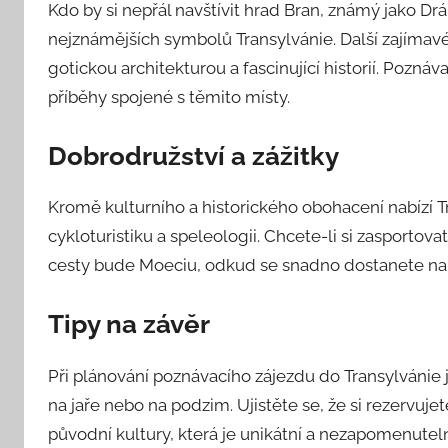
Kdo by si nepřál navštívit hrad Bran, známý jako D
nejznámějších symbolů Transylvánie. Další zajímavé
gotickou architekturou a fascinující historií. Poznáv
příběhy spojené s těmito místy.
Dobrodružství a zážitky
Kromě kulturního a historického obohacení nabízí Tr
cykloturistiku a speleologii. Chcete-li si zasporto
cesty bude Moeciu, odkud se snadno dostanete na
Tipy na závěr
Při plánování poznávacího zájezdu do Transylvánie j
na jaře nebo na podzim. Ujistěte se, že si rezervuj
původní kultury, která je unikátní a nezapomenutel