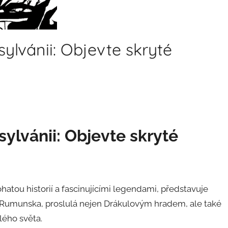
ylvánii: Objevte skryté
ylvánii: Objevte skryté
atou historií a fascinujícími legendami, představuje
st Rumunska, proslulá nejen Drákulovým hradem, ale také
lého světa.