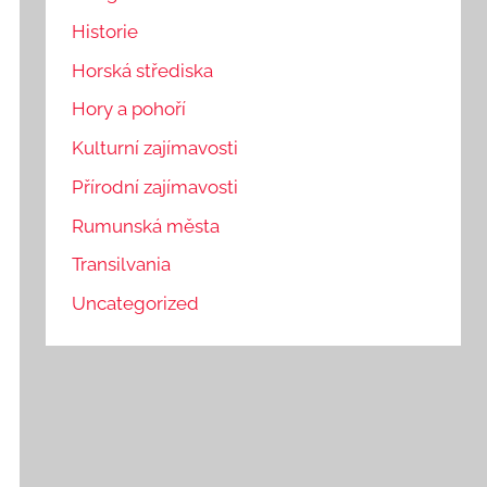
Historie
Horská střediska
Hory a pohoří
Kulturní zajímavosti
Přírodní zajímavosti
Rumunská města
Transilvania
Uncategorized