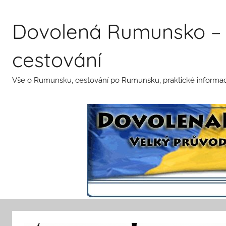
Přejít
k
Dovolená Rumunsko – 
obsahu
cestování
Vše o Rumunsku, cestování po Rumunsku, praktické informace 