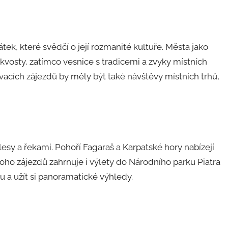
k, které svědčí o její rozmanité kultuře. Města jako
skvosty, zatímco vesnice s tradicemi a zvyky místních
ávacích zájezdů by měly být také návštěvy místních trhů,
esy a řekami. Pohoří Fagaraš a Karpatské hory nabízejí
noho zájezdů zahrnuje i výlety do Národního parku Piatra
u a užít si panoramatické výhledy.