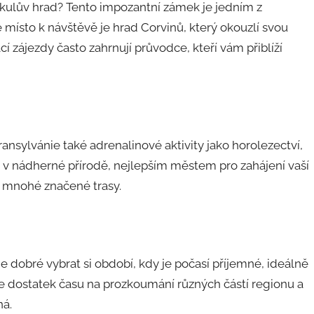
rákulův hrad? Tento impozantní zámek je jedním z
 místo k návštěvě je hrad Corvinů, který okouzlí svou
ací zájezdy často zahrnují průvodce, kteří vám přiblíží
ansylvánie také adrenalinové aktivity jako horolezectví,
vat v nádherné přírodě, nejlepším městem pro zahájení vaší
 mnohé značené trasy.
e dobré vybrat si období, kdy je počasí příjemné, ideálně
ete dostatek času na prozkoumání různých částí regionu a
ná.