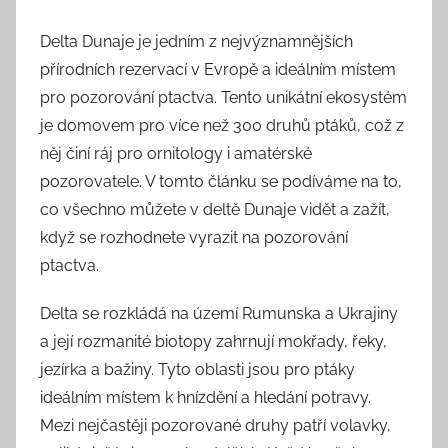
Delta Dunaje je jedním z nejvýznamnějších
přírodních rezervací v Evropě a ideálním místem
pro pozorování ptactva. Tento unikátní ekosystém
je domovem pro více než 300 druhů ptáků, což z
něj činí ráj pro ornitology i amatérské
pozorovatele. V tomto článku se podíváme na to,
co všechno můžete v deltě Dunaje vidět a zažít,
když se rozhodnete vyrazit na pozorování
ptactva.
Delta se rozkládá na území Rumunska a Ukrajiny
a její rozmanité biotopy zahrnují mokřady, řeky,
jezírka a bažiny. Tyto oblasti jsou pro ptáky
ideálním místem k hnízdění a hledání potravy.
Mezi nejčastěji pozorované druhy patří volavky,