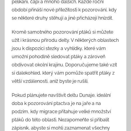
pelikáni, čápi a mnoho dalších. Každé roční
období přináší nové příležitosti k pozorování, kdy
se některé druhy stěhují a jiné přicházejí hnízdit.
Kromě samotného pozorování ptáků si můžete
užít i krásnou přírodu delty. V některých oblastech
jsou k dispozici stezky a vyhlídky, které vám
umožní pohodlně sledovat ptáky a zároveň
obdivovat okolní krajinu. Doporučujeme také vzít
si dalekohled, který vám pomůže spatřit ptáky z
větší vzdálenosti, aniž byste je rušili.
Pokud plánujete navštívit deltu Dunaje, ideální
doba k pozorování ptactva je na jaře a na
podzim, kdy migrace přitahuje velké množství
ptáků do této oblasti. Nezapomeňte si přibalit
zápisník, abyste si mohli zaznamenat všechny