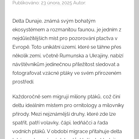
Publikováno:
23 února, 2025
Autor:
Delta Dunaje, známá svým bohatým
ekosystémem a rozmanitou faunou, je jedním z
nejdůležitějších míst pro pozorování ptactva v
Evropě. Toto unikátní území, které se táhne přes
několik zemí, včetně Rumunska a Ukrajiny, nabízí
návštěvníkům jedinečnou příležitost sledovat a
fotografovat vzácné ptáky ve svém přirozeném
prostředí.
Každoročně sem migrují miliony ptáků, což činí
deltu ideálním místem pro ornitology a milovníky
přírody. Mezi nejznámější druhy, které zde lze
spatřit, patří volavky, čápi, ledňáčci a řada
vodních ptáků. V období migrace přitahuje delta