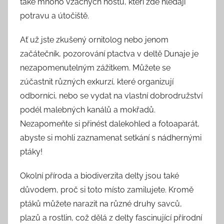
také mnoho vzácných hostů, kteří zde hledají
potravu a útočiště.
Ať už jste zkušený ornitolog nebo jenom
začátečník, pozorování ptactva v deltě Dunaje je
nezapomenutelným zážitkem. Můžete se
zúčastnit různých exkurzí, které organizují
odborníci, nebo se vydat na vlastní dobrodružství
podél malebných kanálů a mokřadů.
Nezapomeňte si přinést dalekohled a fotoaparát,
abyste si mohli zaznamenat setkání s nádhernými
ptáky!
Okolní příroda a biodiverzita delty jsou také
důvodem, proč si toto místo zamilujete. Kromě
ptáků můžete narazit na různé druhy savců,
plazů a rostlin, což dělá z delty fascinující přírodní