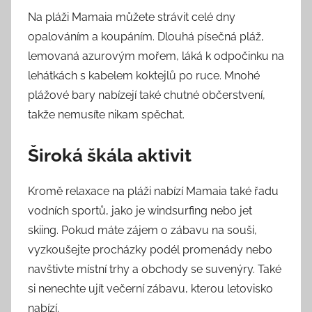
Na pláži Mamaia můžete strávit celé dny
opalováním a koupáním. Dlouhá písečná pláž,
lemovaná azurovým mořem, láká k odpočinku na
lehátkách s kabelem koktejlů po ruce. Mnohé
plážové bary nabízejí také chutné občerstvení,
takže nemusíte nikam spěchat.
Široká škála aktivit
Kromě relaxace na pláži nabízí Mamaia také řadu
vodních sportů, jako je windsurfing nebo jet
skiing. Pokud máte zájem o zábavu na souši,
vyzkoušejte procházky podél promenády nebo
navštivte místní trhy a obchody se suvenýry. Také
si nenechte ujít večerní zábavu, kterou letovisko
nabízí.