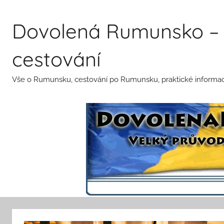
Přejít
k
Dovolená Rumunsko – 
obsahu
cestování
Vše o Rumunsku, cestování po Rumunsku, praktické informace 