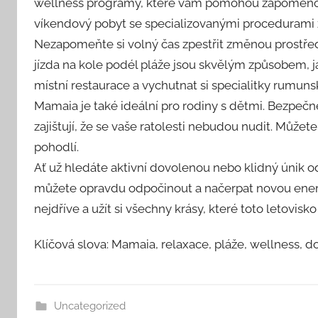
wellness programy, které vám pomohou zapomenout 
víkendový pobyt se specializovanými procedurami 
Nezapomeňte si volný čas zpestřit změnou prostř
jízda na kole podél pláže jsou skvělým způsobem, jak
místní restaurace a vychutnat si specialitky rumun
Mamaia je také ideální pro rodiny s dětmi. Bezpečn
zajištují, že se vaše ratolesti nebudou nudit. Může
pohodlí.
Ať už hledáte aktivní dovolenou nebo klidný únik od 
můžete opravdu odpočinout a načerpat novou ener
nejdříve a užít si všechny krásy, které toto letovisko 
Klíčová slova: Mamaia, relaxace, pláže, wellness, 
Uncategorized