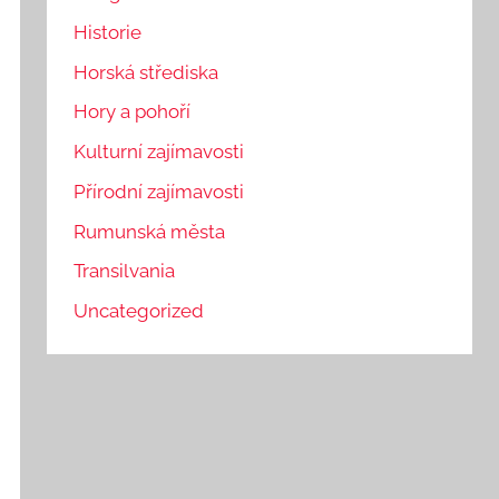
Historie
Horská střediska
Hory a pohoří
Kulturní zajímavosti
Přírodní zajímavosti
Rumunská města
Transilvania
Uncategorized