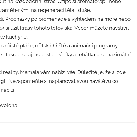
na každodenní stres. Užijte si aromaterapii nebo
zaměřenými na regeneraci těla i duše.
edí. Procházky po promenádě s výhledem na moře nebo
 si užít krásy tohoto letoviska. Večer můžete navštívit
ské kuchyně.
é a čisté pláže, dětská hřiště a animační programy
te si také pronajmout slunečníky a lehátka pro maximální
reality, Mamaia vám nabízí vše. Důležité je, že si zde
gii. Nezapomeňte si naplánovat svou návštěvu co
nabízí.
dovolená