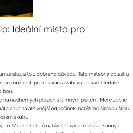
a: Ideální místo pro
Rumunsku, a to z dobrého důvodu. Tato malebná oblast u
iroké možnosti pro relaxaci a zábavu. Pokud hledáte
olbou.
é na nádherných plážích s jemným pískem. Moře zde je
máte chuť na aktivnější odpočinek, nabízíme širokou škálu
odním skútru.
ájem. Mnoho hotelů nabízí relaxační masáže, sauny a