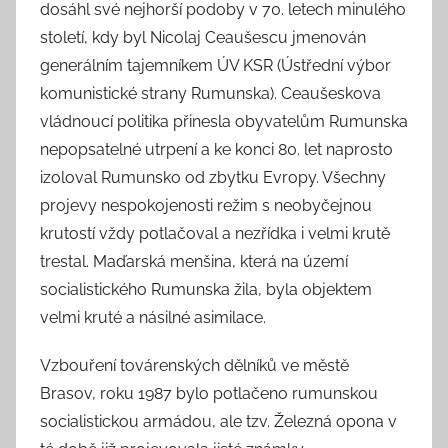
dosáhl své nejhorší podoby v 70. letech minulého
století, kdy byl Nicolaj Ceaušescu jmenován
generálním tajemníkem ÚV KSR (Ústřední výbor
komunistické strany Rumunska). Ceaušeskova
vládnoucí politika přinesla obyvatelům Rumunska
nepopsatelné utrpení a ke konci 80. let naprosto
izoloval Rumunsko od zbytku Evropy. Všechny
projevy nespokojenosti režim s neobyčejnou
krutostí vždy potlačoval a nezřídka i velmi krutě
trestal. Maďarská menšina, která na území
socialistického Rumunska žila, byla objektem
velmi kruté a násilné asimilace.
Vzbouření továrenských dělníků ve městě
Brasov, roku 1987 bylo potlačeno rumunskou
socialistickou armádou, ale tzv. Železná opona v