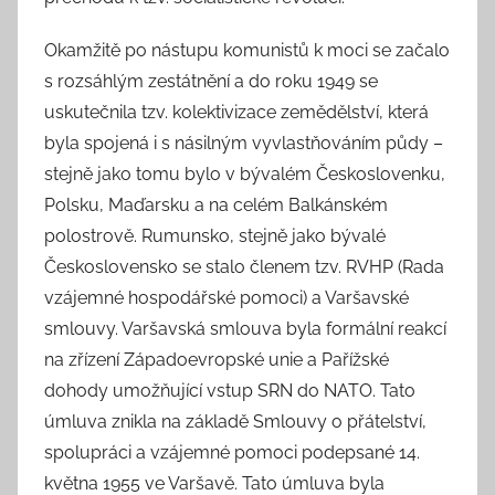
Okamžitě po nástupu komunistů k moci se začalo
s rozsáhlým zestátnění a do roku 1949 se
uskutečnila tzv. kolektivizace zemědělství, která
byla spojená i s násilným vyvlastňováním půdy –
stejně jako tomu bylo v bývalém Českoslovenku,
Polsku, Maďarsku a na celém Balkánském
polostrově. Rumunsko, stejně jako bývalé
Československo se stalo členem tzv. RVHP (Rada
vzájemné hospodářské pomoci) a Varšavské
smlouvy. Varšavská smlouva byla formální reakcí
na zřízení Západoevropské unie a Pařížské
dohody umožňující vstup SRN do NATO. Tato
úmluva znikla na základě Smlouvy o přátelství,
spolupráci a vzájemné pomoci podepsané 14.
května 1955 ve Varšavě. Tato úmluva byla