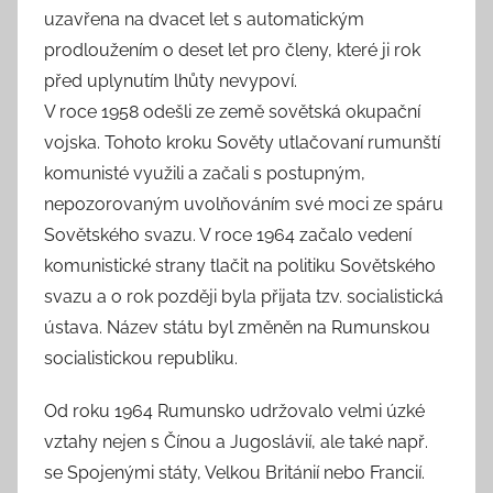
uzavřena na dvacet let s automatickým
prodloužením o deset let pro členy, které ji rok
před uplynutím lhůty nevypoví.
V roce 1958 odešli ze země sovětská okupační
vojska. Tohoto kroku Sověty utlačovaní rumunští
komunisté využili a začali s postupným,
nepozorovaným uvolňováním své moci ze spáru
Sovětského svazu. V roce 1964 začalo vedení
komunistické strany tlačit na politiku Sovětského
svazu a o rok později byla přijata tzv. socialistická
ústava. Název státu byl změněn na Rumunskou
socialistickou republiku.
Od roku 1964 Rumunsko udržovalo velmi úzké
vztahy nejen s Čínou a Jugoslávií, ale také např.
se Spojenými státy, Velkou Británií nebo Francií.