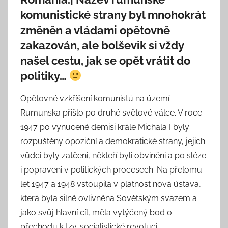
komunistické strany byl mnohokrát
změněn a vládami opětovně
zakazován, ale bolševik si vždy
našel cestu, jak se opět vrátit do
politiky…
Opětovné vzkříšení komunistů na území
Rumunska přišlo po druhé světové válce. V roce
1947 po vynucené demisi krále Michala I byly
rozpuštěny opoziční a demokratické strany, jejich
vůdci byly zatčeni, někteří byli obviněni a po sléze
i popraveni v politických procesech. Na přelomu
let 1947 a 1948 vstoupila v platnost nová ústava,
která byla silně ovlivněna Sovětským svazem a
jako svůj hlavní cíl, měla vytýčený bod o
přechodu k tzv. socialistické revoluci.