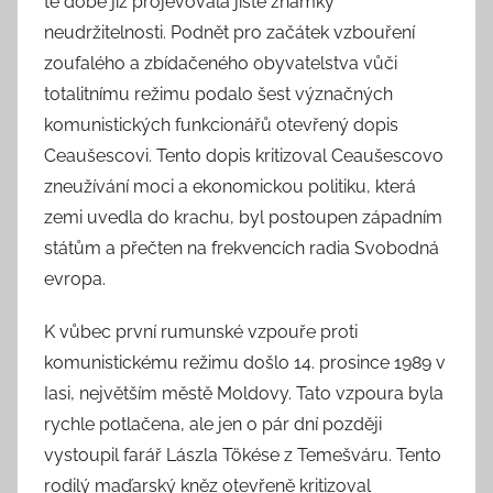
té době již projevovala jisté známky
neudržitelnosti. Podnět pro začátek vzbouření
zoufalého a zbídačeného obyvatelstva vůči
totalitnímu režimu podalo šest význačných
komunistických funkcionářů otevřený dopis
Ceaušescovi. Tento dopis kritizoval Ceaušescovo
zneužívání moci a ekonomickou politiku, která
zemi uvedla do krachu, byl postoupen západním
státům a přečten na frekvencích radia Svobodná
evropa.
K vůbec první rumunské vzpouře proti
komunistickému režimu došlo 14. prosince 1989 v
Iasi, největším městě Moldovy. Tato vzpoura byla
rychle potlačena, ale jen o pár dní později
vystoupil farář Lászla Tökése z Temešváru. Tento
rodilý maďarský kněz otevřeně kritizoval