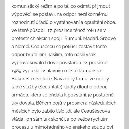
komunistický režim a po té, co odmítl přijmout
výpověď, se postavil na odpor nezákonnému
rozhodnutí úřadů o vystěhování a opuštění obce,
ve které působil. 17. prosince téhož roku se v
protestních akcích spojili Rumuni, Maďaři, Srbové
a Němci. Ceaušescu se pokusil zastavit tento
odpor brutálním násilím, toto násilí však
vyprovokovalo lidové povstání a 22. prosince
1989 vypukla i v hlavním městě Rumunska-
Bukurešti revoluce. Navzdory tomu, že oddíly
tajné služby (Securitate) kladly dlouho odpor,
armáda, která se přidala k povstání, je postupně
likvidovala. Během bojů v prosinci a následujících
měsících bylo zabito tísíc lidí, ale Ceaušescova
vláda i on sám tak skončil a po velice rychlém
procesu u mimořádného vojenského soudu byl