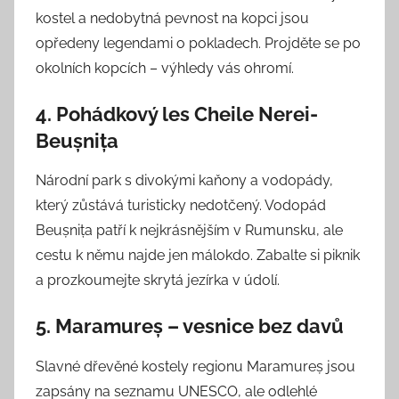
kostel a nedobytná pevnost na kopci jsou
opředeny legendami o pokladech. Projděte se po
okolních kopcích – výhledy vás ohromí.
4. Pohádkový les Cheile Nerei-
Beușnița
Národní park s divokými kaňony a vodopády,
který zůstává turisticky nedotčený. Vodopád
Beușnița patří k nejkrásnějším v Rumunsku, ale
cestu k němu najde jen málokdo. Zabalte si piknik
a prozkoumejte skrytá jezírka v údolí.
5. Maramureș – vesnice bez davů
Slavné dřevěné kostely regionu Maramureș jsou
zapsány na seznamu UNESCO, ale odlehlé