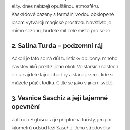
elity, dnes nabízejí opuštěnou atmosféru.
Kaskádové bazény s termální vodou obklopené
lesem vytvářejí magické prostředí. Navštivte je
mimo sezónu, budete mít celé místo pro sebe.
2. Salina Turda – podzemní ráj
Ačkoli je tato solná důl turisticky oblíbený, mnoho
návštěvníků přehlíží jeho okolí. Ve starších částech
dolu najdete tajné chodby a slané jezero, kde si
můžete půjčit loďku. Cítíte se jako v jiném světě.
3. Vesnice Saschiz a její tajemné
opevnění
Zatímco Sighișoara je přeplněná turisty, jen pár
kilometrů odsud leží Saschiz. Jeho středověký