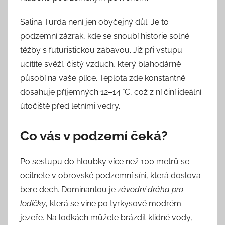
Salina Turda není jen obyčejný důl. Je to
podzemní zázrak, kde se snoubí historie solné
těžby s futuristickou zábavou. Již při vstupu
ucítíte svěží, čistý vzduch, který blahodárně
působí na vaše plíce. Teplota zde konstantně
dosahuje příjemných 12–14 °C, což z ní činí ideální
útočiště před letními vedry.
Co vás v podzemí čeká?
Po sestupu do hloubky více než 100 metrů se
ocitnete v obrovské podzemní síni, která doslova
bere dech. Dominantou je
závodní dráha pro
lodičky
, která se vine po tyrkysově modrém
jezeře. Na loďkách můžete brázdit klidné vody,