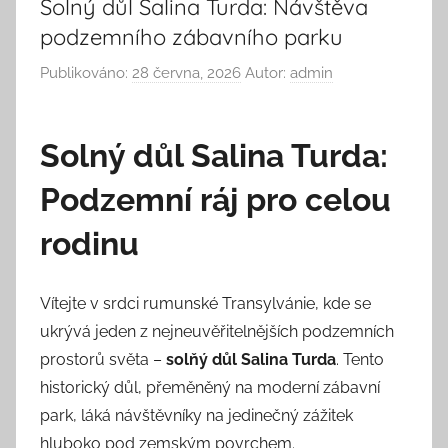
Solný důl Salina Turda: Návštěva
podzemního zábavního parku
Publikováno:
28 června, 2026
Autor:
admin
Solný důl Salina Turda:
Podzemní ráj pro celou
rodinu
Vítejte v srdci rumunské Transylvánie, kde se
ukrývá jeden z nejneuvěřitelnějších podzemních
prostorů světa –
solňý důl Salina Turda
. Tento
historický důl, přeměněný na moderní zábavní
park, láká návštěvníky na jedinečný zážitek
hluboko pod zemským povrchem.