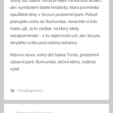
Solný důl Salina Turda je nejen turistickou atrakcí,
ale i symbolem lidské kreativity, která proměnila
opuštěné doly v živoucí podzemní park. Pokud
plánujete cestu do Rumunska, nenechte si toto
místo ujít. Je to zážitek, na který nikdy
nezapomenete – a to nejen kvůli soli, ale i kouzlu
skrytého světa pod našima nohama.
Klíčová slova: solný důl Salina Turda, podzemní
zábavní park, Rumunsko, léčivé klima, rodinný
výlet
Uncategorized
Navigace