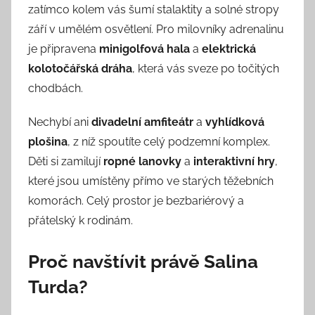
zatímco kolem vás šumí stalaktity a solné stropy
září v umělém osvětlení. Pro milovníky adrenalinu
je připravena
minigolfová hala
a
elektrická
kolotočářská dráha
, která vás sveze po točitých
chodbách.
Nechybí ani
divadelní amfiteátr
a
vyhlídková
plošina
, z níž spoutíte celý podzemní komplex.
Děti si zamilují
ropné lanovky
a
interaktivní hry
,
které jsou umístěny přímo ve starých těžebních
komorách. Celý prostor je bezbariérový a
přátelský k rodinám.
Proč navštívit právě Salina
Turda?