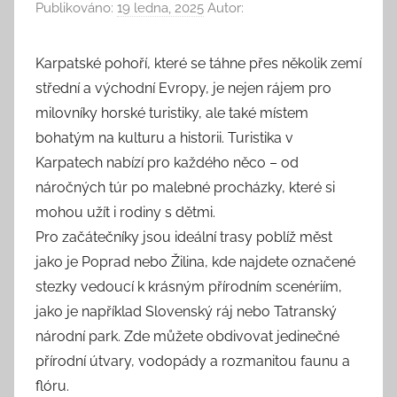
Publikováno:
19 ledna, 2025
Autor:
Karpatské pohoří, které se táhne přes několik zemí
střední a východní Evropy, je nejen rájem pro
milovníky horské turistiky, ale také místem
bohatým na kulturu a historii. Turistika v
Karpatech nabízí pro každého něco – od
náročných túr po malebné procházky, které si
mohou užít i rodiny s dětmi.
Pro začátečníky jsou ideální trasy poblíž měst
jako je Poprad nebo Žilina, kde najdete označené
stezky vedoucí k krásným přírodním scenériím,
jako je například Slovenský ráj nebo Tatranský
národní park. Zde můžete obdivovat jedinečné
přírodní útvary, vodopády a rozmanitou faunu a
flóru.