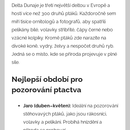
Delta Dunaje je třetí největší deltou v Evropě a
hostí více než 300 druhů ptáků. Každoročně sem
míří tisíce ornitologů a fotografů, aby spatřili
pelikány bílé, volavky stříbřité, čápy černé nebo
vzácné kolpíky. Kromě ptáků zde narazíte na
divoké koně, vydry, želvy a nespočet druhů ryb.
Jedná se o místo, kde se příroda projevuje v plné
síle.
Nejlepší období pro
pozorování ptactva
Jaro (duben–květen):
Ideální na pozorování
stěhovavých ptáků, jako jsou rákosníci,
volavky a pelikáni. Probíhá hnízdění a