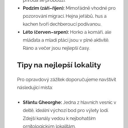
příroda se probouzí.
Podzim (září–říjen):
Mimořádně vhodné pro
pozorování migrací. Hejna jeřábů, hus a
kachen tvoří dechberoucí podívanou.
Léto (červen–srpen):
Horko a komáři, ale
mláďata a mladí ptáci jsou v plné aktivitě.
Ráno a večer jsou nejlepší časy.
Tipy na nejlepší lokality
Pro opravdový zážitek doporučujeme navštívit
následující místa:
Sfântu Gheorghe:
Jedna z hlavních vesnic v
deltě, ideální výchozí bod pro výlety lodí.
Zdejší kanály vedou k nejbohatším
ornitologickým lokalitám.