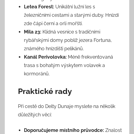
Letea Forest:
Unikátní lužní les s
železničními cestami a starými duby. Hnízdí
zde čápi černí a orli mořští.
Mila 23:
Klidná vesnice s tradičními
rybářskými domy poblíž jezera Fortuna,
známého hnízdišti pelikánů.
Kanál Perivolovka:
Méně frekventovaná
trasa s bohatým výskytem volavek a
kormoránů.
Praktické rady
Při cestě do Delty Dunaje myslete na několik
důležitých věcí:
Doporučujeme místního průvodce:
Znalost