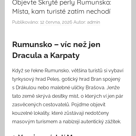
Objevte Skryté perly Rumunska:
Místa, kam turisté zatím nechodí
Publikováno:
12 června, 2026
Autor:
admin
Rumunsko – víc než jen
Dracula a Karpaty
Když se řekne Rumunsko, většina turistů si vybaví
tyrkysový hrad Peleș, gotický hrad Bran spojený
s Drákulou nebo malebné uličky Brašova. Jenže
tato země skrývá desítky míst, o kterých ví jen pár
zasvěcených cestovatelů. Pojďme objevit
kouzelné lokality, které zůstávají nedotčeny
masovým turismem a nabízejí autentický zážitek.