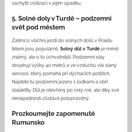
zachytit civilizaci v jejím úpadku.
5. Solné doly v Turdě – podzemní
svět pod městem
Zatímco všichni jezdí do solných dolů v Praidu
(které jsou populární),
Solný důl v Turdě
je méně
známý, ale o to úchvatnější. Podzemní sály
dosahují výšky 40 metrů a ve vzduchu visí slaný
aerosol, který pomáhá při dýchacích potížích.
Najdete tu podzemní jezero s loďkami a obří
stalaktity. Důl je otevřený po celý rok, ale díky své
nenápadnosti zůstává poloprázdný.
Prozkoumejte zapomenuté
Rumunsko