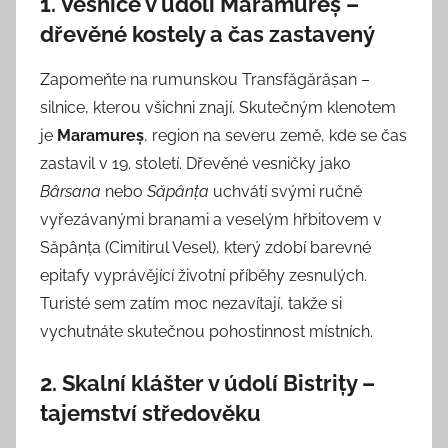
1. Vesnice v údolí Maramureș –
dřevěné kostely a čas zastavený
Zapomeňte na rumunskou Transfăgărășan –
silnice, kterou všichni znají. Skutečným klenotem
je
Maramureș
, region na severu země, kde se čas
zastavil v 19. století. Dřevěné vesničky jako
Bârsana
nebo
Săpânța
uchvátí svými ručně
vyřezávanými branami a veselým hřbitovem v
Săpânța (Cimitirul Vesel), který zdobí barevné
epitafy vyprávějící životní příběhy zesnulých.
Turisté sem zatím moc nezavítají, takže si
vychutnáte skutečnou pohostinnost místních.
2. Skalní klášter v údolí Bistrițy –
tajemství středověku