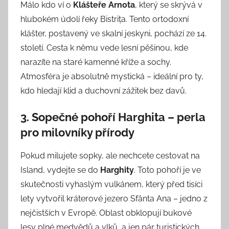
Málo kdo ví o
Klášteře Arnota
, který se skrývá v
hlubokém údolí řeky Bistrița. Tento ortodoxní
klášter, postavený ve skalní jeskyni, pochází ze 14.
století. Cesta k němu vede lesní pěšinou, kde
narazíte na staré kamenné kříže a sochy.
Atmosféra je absolutně mystická – ideální pro ty,
kdo hledají klid a duchovní zážitek bez davů.
3. Sopečné pohoří Harghita – perla
pro milovníky přírody
Pokud milujete sopky, ale nechcete cestovat na
Island, vydejte se do
Harghity
. Toto pohoří je ve
skutečnosti vyhaslým vulkánem, který před tisíci
lety vytvořil kráterové jezero Sfânta Ana – jedno z
nejčistších v Evropě. Oblast obklopují bukové
lesy plné medvědů a vlků, a jen pár turistických