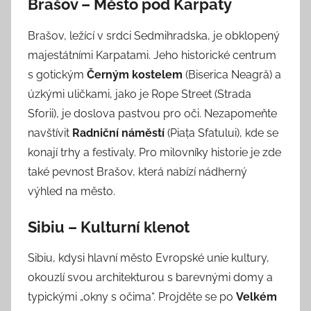
Brašov – Město pod Karpaty
Brašov, ležící v srdci Sedmihradska, je obklopený
majestátními Karpatami. Jeho historické centrum
s gotickým
Černým kostelem
(Biserica Neagră) a
úzkými uličkami, jako je Rope Street (Strada
Sforii), je doslova pastvou pro oči. Nezapomeňte
navštívit
Radniční náměstí
(Piața Sfatului), kde se
konají trhy a festivaly. Pro milovníky historie je zde
také pevnost Brašov, která nabízí nádherný
výhled na město.
Sibiu – Kulturní klenot
Sibiu, kdysi hlavní město Evropské unie kultury,
okouzlí svou architekturou s barevnými domy a
typickými „okny s očima“. Projděte se po
Velkém