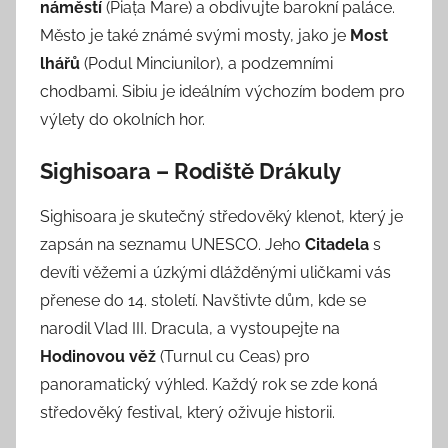
náměstí
(Piața Mare) a obdivujte barokní paláce.
Město je také známé svými mosty, jako je
Most
lhářů
(Podul Minciunilor), a podzemními
chodbami. Sibiu je ideálním výchozím bodem pro
výlety do okolních hor.
Sighisoara – Rodiště Drákuly
Sighisoara je skutečný středověký klenot, který je
zapsán na seznamu UNESCO. Jeho
Citadela
s
devíti věžemi a úzkými dlážděnými uličkami vás
přenese do 14. století. Navštivte dům, kde se
narodil Vlad III. Dracula, a vystoupejte na
Hodinovou věž
(Turnul cu Ceas) pro
panoramatický výhled. Každý rok se zde koná
středověký festival, který oživuje historii.