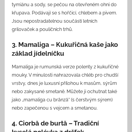
tymiánu a sody, se pečou na otevřeném ohni do
křupava. Podávají se s hořčicí, chlebem a pivem.
Jsou nepostradatelnou součástí letních
grilovaček a pouličních trhů.
3. Mamaliga – Kukuřičná kaše jako
základ jídelníčku
Mamaliga je rumunská verze polenty z kukuřičné
mouky. V minulosti nahrazovala chléb pro chudší
vrstvy, dnes je luxusní přílohou k masům, sýrům
nebo zakysané smetaně. Můžete ji ochutnat také
jako „mamaliga cu brânză“ (s čerstvým sýrem)
nebo zapečenou s vejcem a smetanou.
4. Ciorbă de burtă – Tradiční
kyselá polévka z dršťek