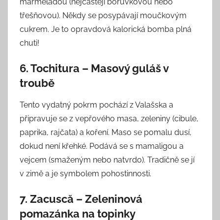
marmeládou (nejčastěji borůvkovou nebo
třešňovou). Někdy se posypávají moučkovým
cukrem. Je to opravdová kalorická bomba plná
chuti!
6. Tochitura – Masový guláš v
troubě
Tento vydatný pokrm pochází z Valašska a
připravuje se z vepřového masa, zeleniny (cibule,
paprika, rajčata) a koření. Maso se pomalu dusí,
dokud není křehké. Podává se s mamaligou a
vejcem (smaženým nebo natvrdo). Tradičně se jí
v zimě a je symbolem pohostinnosti.
7. Zacuscă – Zeleninová
pomazánka na topinky