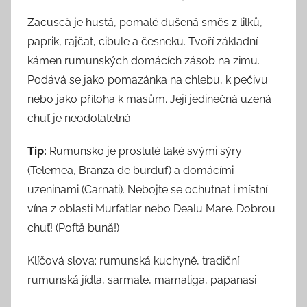
Zacuscă je hustá, pomalé dušená směs z lilků,
paprik, rajčat, cibule a česneku. Tvoří základní
kámen rumunských domácích zásob na zimu.
Podává se jako pomazánka na chlebu, k pečivu
nebo jako příloha k masům. Její jedinečná uzená
chuť je neodolatelná.
Tip:
Rumunsko je proslulé také svými sýry
(Telemea, Branza de burduf) a domácími
uzeninami (Carnati). Nebojte se ochutnat i místní
vína z oblasti Murfatlar nebo Dealu Mare. Dobrou
chuť! (Poftă bună!)
Klíčová slova: rumunská kuchyně, tradiční
rumunská jídla, sarmale, mamaliga, papanasi