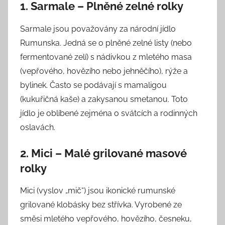
1. Sarmale – Plněné zelné rolky
Sarmale jsou považovány za národní jídlo
Rumunska. Jedná se o plněné zelné listy (nebo
fermentované zelí) s nádivkou z mletého masa
(vepřového, hovězího nebo jehněčího), rýže a
bylinek. Často se podávají s mamaligou
(kukuřičná kaše) a zakysanou smetanou. Toto
jídlo je oblíbené zejména o svátcích a rodinných
oslavách.
2. Mici – Malé grilované masové
rolky
Mici (vyslov „mič“) jsou ikonické rumunské
grilované klobásky bez střívka. Vyrobené ze
směsi mletého vepřového, hovězího, česneku,